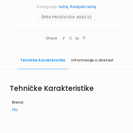
Kategorije:
Ležaj
,
Radijalni ležaj
ŠIFRA PROIZVODA:
6003 2Z
Share
Tehničke Karakteristike
Informacije o dostavi
Tehničke Karakteristike
Brend
FKL
Informacije o dostavi
Rokovi dostave