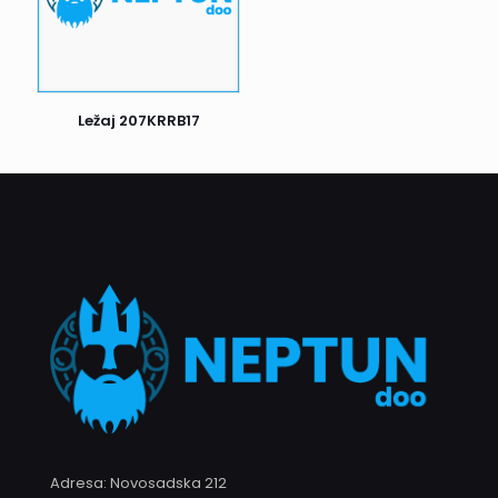
redu, potpišite prijem i uživajte u kupljenim proizvodima.
Postoji još jedan važan detalj: ako prvi pokušaj dostave ne
uspe, kurir će Vas pokušati kontaktirati radi dogovora o
novom terminu dostave. Ukoliko ni drugi pokušaj nije
Ležaj 207KRRB17
uspešan, pošiljka se vraća nama. Nakon toga, biće naš
zadatak da Vas kontaktiramo i dogovorimo dalje korake.
Naš cilj je da proces dostave bude što efikasniji i ugodniji
za sve naše klijente.
Adresa: Novosadska 212