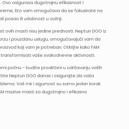
e. Ovo osigurava dugotrajnu efikasnost i
reme, što vam omogućava da se fokusirate na
aš posao ili udobnost u vožnji.
ost ovih masti nisu jedine prednosti. Neptun DOO iz
brzu i pouzdanu uslugu, omogućavajući vam da
oizvod koji vam je potreban. Otkrijte kako FAM
ransformisati vaše svakodnevne aktivnosti.
emi počnu - budite proaktivni u održavanju vaših
setite Neptun DOO danas i osigurajte da vaša
blema. Vaš mir i sigurnost su samo jedan korak
AM mazive masti za dugotrajno i efikasno