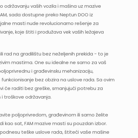
o održavanju vaših vozila i mašina uz mazive
FAM, sada dostupne preko Neptun DOO iz
jalne masti nude revolucionarno rešenje za
nje, koje štiti i produžava vek vaših ležajeva
li rad na gradilištu bez neželjenih prekida - to je
vim mastima. One su idealne ne samo za vaš
poljoprivrednu i građevinsku mehanizaciju,
 funkcionisanje bez obzira na uslove rada. Sa ovim
vi će raditi bez greške, smanjujući potrebu za
 i troškove održavanja.
bavite poljoprivredom, građevinom ili samo želite
di kao sat, FAM mazive masti su pouzdan izbor.
 podnesu teške uslove rada, štiteći vaše mašine