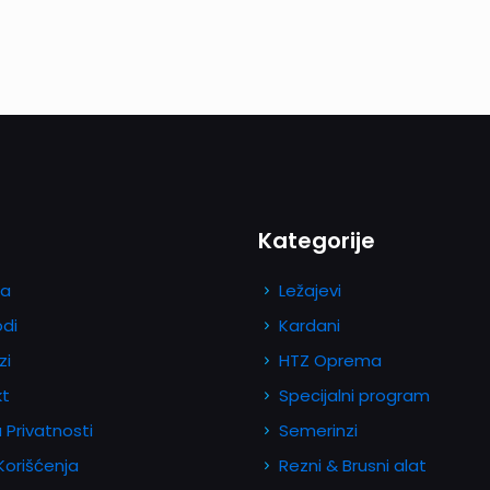
Kategorije
a
Ležajevi
odi
Kardani
zi
HTZ Oprema
kt
Specijalni program
a Privatnosti
Semerinzi
 Korišćenja
Rezni & Brusni alat