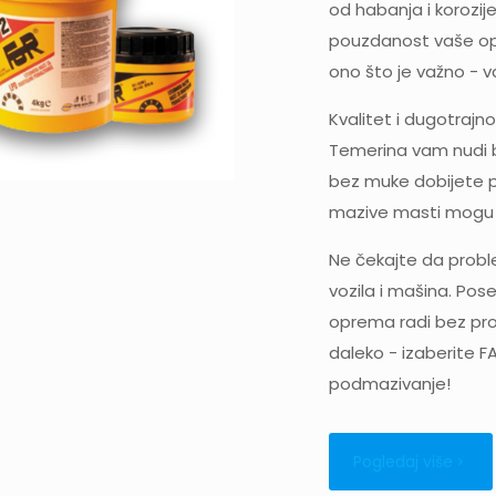
od habanja i korozij
pouzdanost vaše op
ono što je važno - v
Kvalitet i dugotrajn
Temerina vam nudi 
bez muke dobijete pr
mazive masti mogu t
Ne čekajte da probl
vozila i mašina. Po
oprema radi bez pro
daleko - izaberite F
podmazivanje!
Pogledaj više