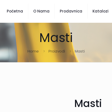
Početna
O Nama
Prodavnica
Katalozi
Masti
Home
Proizvodi
Masti
Masti