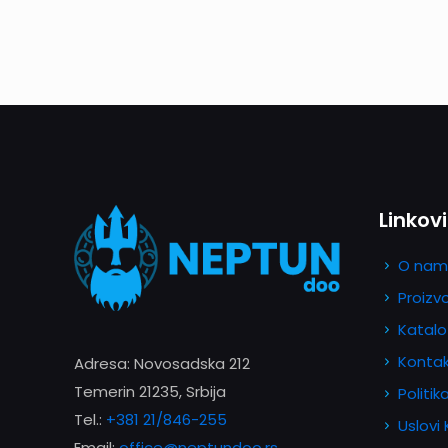
Linkovi
O nam
Proizv
Katalo
Konta
Adresa: Novosadska 212
Temerin 21235, Srbija
Politik
Tel.:
+381 21/846-255
Uslovi
Email:
office@neptundoo.rs