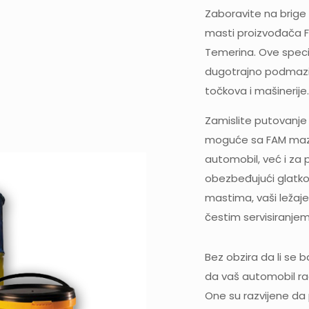
Zaboravite na brige 
masti proizvođača 
Temerina. Ove speci
dugotrajno podmaziva
točkova i mašinerije.
Zamislite putovanje i
moguće sa FAM mazi
automobil, već i za 
obezbeđujući glatko
mastima, vaši ležaje
čestim servisiranjem
Bez obzira da li se 
da vaš automobil ra
One su razvijene da