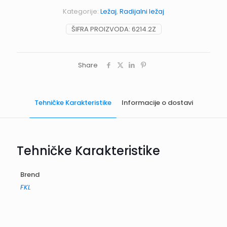
Kategorije:
Ležaj
,
Radijalni ležaj
ŠIFRA PROIZVODA:
6214.2Z
Share
Tehničke Karakteristike
Informacije o dostavi
Tehničke Karakteristike
Brend
FKL
Informacije o dostavi
Rokovi dostave