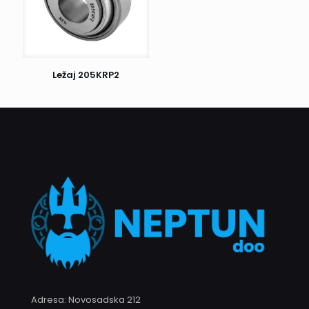
redu, potpišite prijem i uživajte u kupljenim proizvodima.
Postoji još jedan važan detalj: ako prvi pokušaj dostave ne
uspe, kurir će Vas pokušati kontaktirati radi dogovora o
novom terminu dostave. Ukoliko ni drugi pokušaj nije
Ležaj 205KRP2
uspešan, pošiljka se vraća nama. Nakon toga, biće naš
zadatak da Vas kontaktiramo i dogovorimo dalje korake.
Naš cilj je da proces dostave bude što efikasniji i ugodniji
za sve naše klijente.
Adresa: Novosadska 212