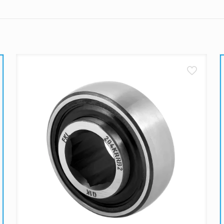
liko važnih detalja koje treba imati na umu. Pre svega, nakon 
do 15 časova, od ponedeljka do petka,
biće isporučene u roku
e očekivati svoj paket
u proseku
za dva radna dana
. Ako
dnog radnog dana. Ne zaboravite, dostave se ne obavljaju vi
ledeće:
kurirske službe vrše dostavu na navedenu adresu
ujemo da su artikli pažljivo zapakovani i zaštićeni od ošt
tite bilo kakva oštećenja na kutiji, savetujemo da odbijete p
oizvodima.
tave ne uspe, kurir će Vas pokušati kontaktirati radi dogovor
iće naš zadatak da Vas kontaktiramo i dogovorimo dalje korak