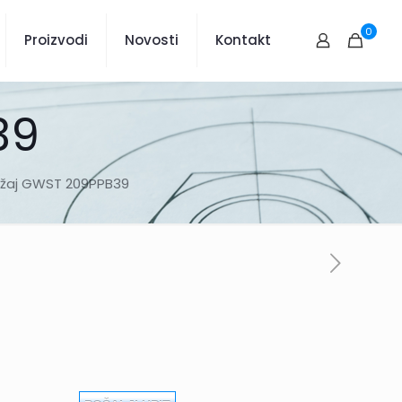
0
Proizvodi
Novosti
Kontakt
39
ežaj GWST 209PPB39