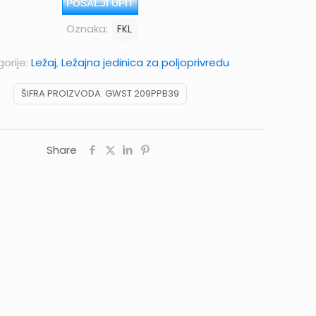
POŠALJI UPIT
Oznaka:
FKL
orije:
Ležaj
,
Ležajna jedinica za poljoprivredu
ŠIFRA PROIZVODA:
GWST 209PPB39
Share