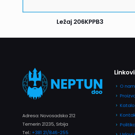
Ležaj 206KPPB3
Linkovi
O nam
Proizv
Katalo
Konta
Adresa: Novosadska 212
Temerin 21235, Srbija
Politik
Tel.:
+381 21/846-255
Uslovi