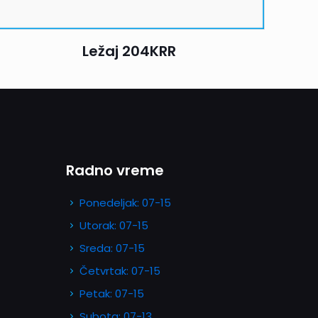
Ležaj 204KRR
Radno vreme
Ponedeljak: 07-15
Utorak: 07-15
Sreda: 07-15
Četvrtak: 07-15
Petak: 07-15
Subota: 07-13