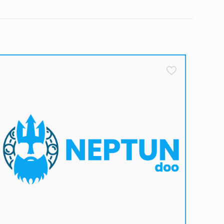
što izvršite narudžbu i dobijete potvrdu na Vaš e-
 od 24 do 48 sati
– naravno, govorimo o radnim
, pak, naručujete tokom vikenda, vaša narudžbina se
kendom.
 između 8 i 16 časova
. Bitno je da u tom periodu
ećenja tokom transporta. Međutim, preporučujemo da
rijem i odmah nas obavestite. U suprotnom, ako je
a o novom terminu dostave. Ukoliko ni drugi pokušaj
e. Naš cilj je da proces dostave bude što efikasniji