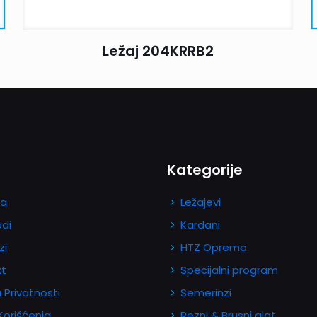
Ležaj 204KRRB2
Kategorije
a
Ležajevi
odi
Kardani
zi
HTZ Oprema
kt
Specijalni program
a Privatnosti
Semerinzi
 Korišćenja
Rezni & Brusni alat