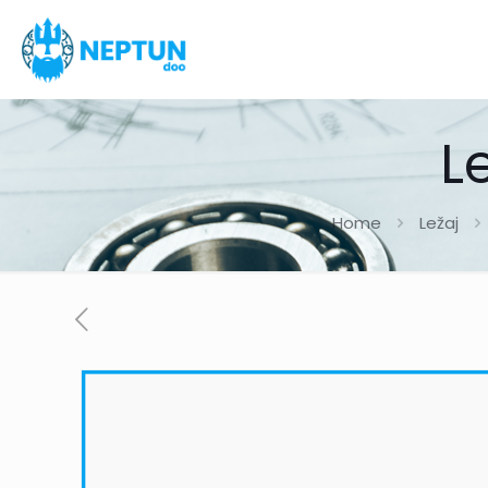
L
Home
Ležaj