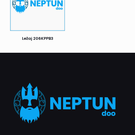
prijem i odmah nas obavestite. U suprotnom, ako je sve u
redu, potpišite prijem i uživajte u kupljenim proizvodima.
Postoji još jedan važan detalj: ako prvi pokušaj dostave ne
uspe, kurir će Vas pokušati kontaktirati radi dogovora o
novom terminu dostave. Ukoliko ni drugi pokušaj nije
Ležaj 206KPPB3
uspešan, pošiljka se vraća nama. Nakon toga, biće naš
zadatak da Vas kontaktiramo i dogovorimo dalje korake.
Naš cilj je da proces dostave bude što efikasniji i ugodniji
za sve naše klijente.