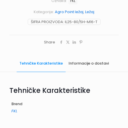
Oznaka:
FKL
Kategorije:
Agro Point ležaj
,
Ležaj
ŠIFRA PROIZVODA:
IL25-80/5H-M16-T
Share
Tehničke Karakteristike
Informacije o dostavi
Tehničke Karakteristike
Brend
FKL
Informacije o dostavi