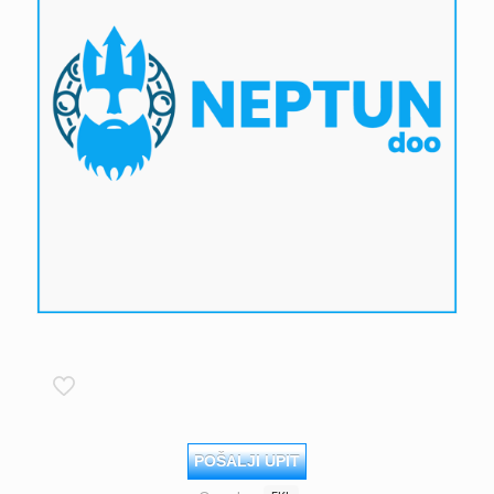
POŠALJI UPIT