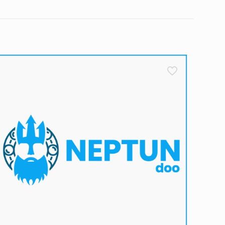
što izvršite narudžbu i dobijete potvrdu na Vaš e-
 od 24 do 48 sati
– naravno, govorimo o radnim
, pak, naručujete tokom vikenda, vaša narudžbina se
kendom.
 između 8 i 16 časova
. Bitno je da u tom periodu
ećenja tokom transporta. Međutim, preporučujemo da
rijem i odmah nas obavestite. U suprotnom, ako je
a o novom terminu dostave. Ukoliko ni drugi pokušaj
e. Naš cilj je da proces dostave bude što efikasniji