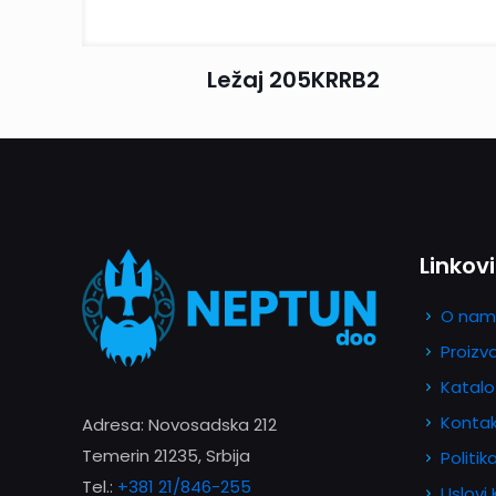
Ležaj 205KRRB2
Linkovi
O nam
Proizv
Katalo
Konta
Adresa: Novosadska 212
Temerin 21235, Srbija
Politik
Tel.:
+381 21/846-255
Uslovi