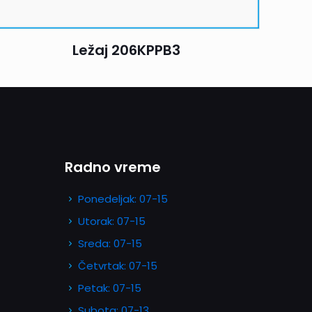
Ležaj 206KPPB3
Radno vreme
Ponedeljak: 07-15
Utorak: 07-15
Sreda: 07-15
Četvrtak: 07-15
Petak: 07-15
Subota: 07-13