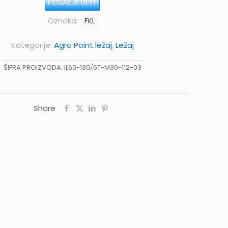
POŠALJI UPIT
Oznaka:
FKL
Kategorije:
Agro Point ležaj
,
Ležaj
ŠIFRA PROIZVODA:
IL60-130/6T-M30-112-03
Share