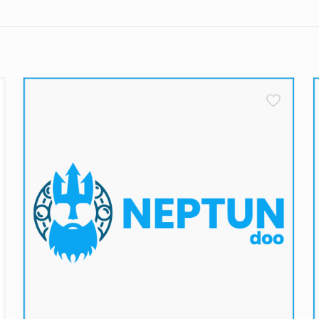
liko važnih detalja koje treba imati na umu. Pre svega, nakon 
do 15 časova, od ponedeljka do petka,
biće isporučene u roku
e očekivati svoj paket
u proseku
za dva radna dana
. Ako
dnog radnog dana. Ne zaboravite, dostave se ne obavljaju vi
ledeće:
kurirske službe vrše dostavu na navedenu adresu
ujemo da su artikli pažljivo zapakovani i zaštićeni od ošt
tite bilo kakva oštećenja na kutiji, savetujemo da odbijete p
oizvodima.
tave ne uspe, kurir će Vas pokušati kontaktirati radi dogovor
iće naš zadatak da Vas kontaktiramo i dogovorimo dalje korak