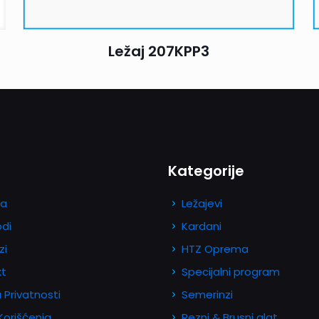
Ležaj 207KPP3
Kategorije
a
Ležajevi
odi
Kardani
zi
HTZ Oprema
kt
Specijalni program
a Privatnosti
Semerinzi
 Korišćenja
Rezni & Brusni alat