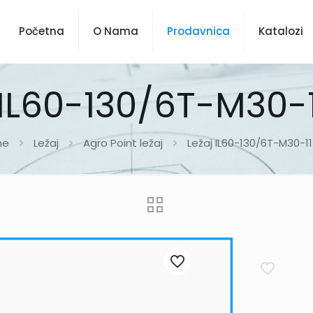
Početna
O Nama
Prodavnica
Katalozi
 IL60-130/6T-M30-
me
Ležaj
Agro Point ležaj
Ležaj IL60-130/6T-M30-1