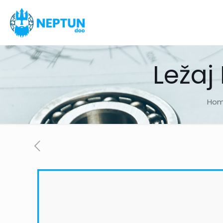
Ležaj
Ho