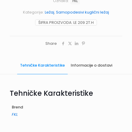
Oznaka:
FKL
Kategorije:
Ležaj
,
Samopodesivi kuglični ležaj
ŠIFRA PROIZVODA:
LE 209 2T.H
Share
Tehničke Karakteristike
Informacije o dostavi
Tehničke Karakteristike
Brend
FKL
Informacije o dostavi