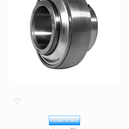
POŠALJI UPIT