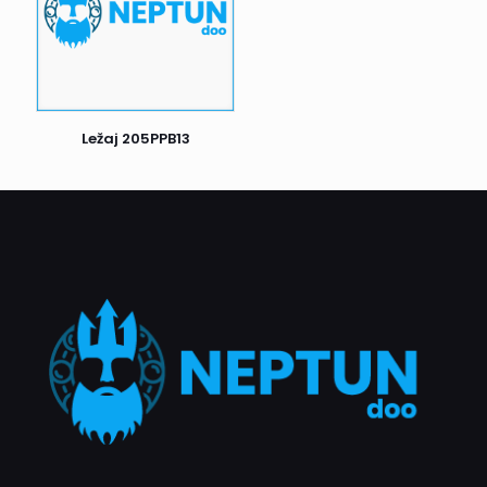
prijem i odmah nas obavestite. U suprotnom, ako je sve u
redu, potpišite prijem i uživajte u kupljenim proizvodima.
Postoji još jedan važan detalj: ako prvi pokušaj dostave ne
uspe, kurir će Vas pokušati kontaktirati radi dogovora o
novom terminu dostave. Ukoliko ni drugi pokušaj nije
Ležaj 205PPB13
uspešan, pošiljka se vraća nama. Nakon toga, biće naš
zadatak da Vas kontaktiramo i dogovorimo dalje korake.
Naš cilj je da proces dostave bude što efikasniji i ugodniji
za sve naše klijente.