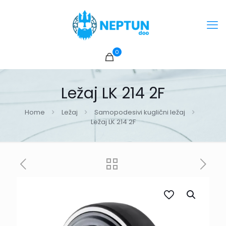
0
Ležaj LK 214 2F
Home
Ležaj
Samopodesivi kuglični ležaj
Ležaj LK 214 2F