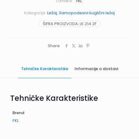
Oznaka:
FKL
Kategorije:
Ležaj
,
Samopodesivi kuglični ležaj
ŠIFRA PROIZVODA:
LK 214 2F
Share
Tehničke Karakteristike
Informacije o dostavi
Tehničke Karakteristike
Brend
FKL
Informacije o dostavi