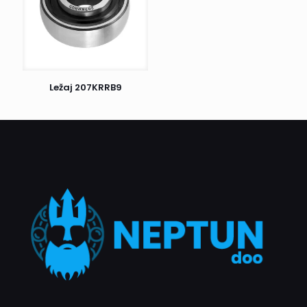
prijem i odmah nas obavestite. U suprotnom, ako je sve u
redu, potpišite prijem i uživajte u kupljenim proizvodima.
Postoji još jedan važan detalj: ako prvi pokušaj dostave ne
uspe, kurir će Vas pokušati kontaktirati radi dogovora o
novom terminu dostave. Ukoliko ni drugi pokušaj nije
Ležaj 207KRRB9
uspešan, pošiljka se vraća nama. Nakon toga, biće naš
zadatak da Vas kontaktiramo i dogovorimo dalje korake.
Naš cilj je da proces dostave bude što efikasniji i ugodniji
za sve naše klijente.