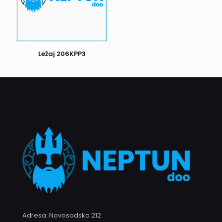
redu, potpišite prijem i uživajte u kupljenim proizvodima.
Postoji još jedan važan detalj: ako prvi pokušaj dostave ne
uspe, kurir će Vas pokušati kontaktirati radi dogovora o
novom terminu dostave. Ukoliko ni drugi pokušaj nije
Ležaj 206KPP3
uspešan, pošiljka se vraća nama. Nakon toga, biće naš
zadatak da Vas kontaktiramo i dogovorimo dalje korake.
Naš cilj je da proces dostave bude što efikasniji i ugodniji
za sve naše klijente.
Adresa: Novosadska 212