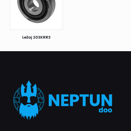
prijem i odmah nas obavestite. U suprotnom, ako je sve u
redu, potpišite prijem i uživajte u kupljenim proizvodima.
Postoji još jedan važan detalj: ako prvi pokušaj dostave ne
uspe, kurir će Vas pokušati kontaktirati radi dogovora o
novom terminu dostave. Ukoliko ni drugi pokušaj nije
Ležaj 203KRR3
uspešan, pošiljka se vraća nama. Nakon toga, biće naš
zadatak da Vas kontaktiramo i dogovorimo dalje korake.
Naš cilj je da proces dostave bude što efikasniji i ugodniji
za sve naše klijente.