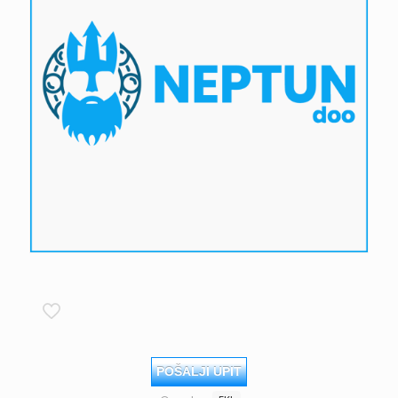
POŠALJI UPIT