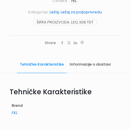
Oznaka:
FKL
Kategorije:
Ležaj
,
Ležaj za poljoprivredu
ŠIFRA PROIZVODA:
LSQ 308 TDT
Share
Tehničke Karakteristike
Informacije o dostavi
Tehničke Karakteristike
Brend
FKL
Informacije o dostavi