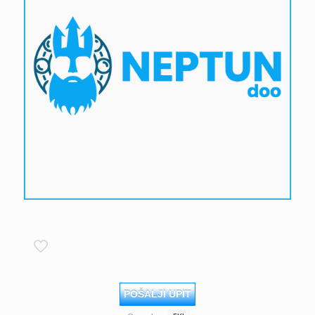
POŠALJI UPIT