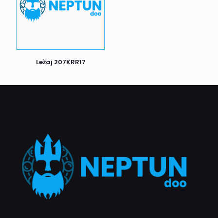
prijem i odmah nas obavestite. U suprotnom, ako je sve u
redu, potpišite prijem i uživajte u kupljenim proizvodima.
Postoji još jedan važan detalj: ako prvi pokušaj dostave ne
uspe, kurir će Vas pokušati kontaktirati radi dogovora o
novom terminu dostave. Ukoliko ni drugi pokušaj nije
Ležaj 207KRR17
uspešan, pošiljka se vraća nama. Nakon toga, biće naš
zadatak da Vas kontaktiramo i dogovorimo dalje korake.
Naš cilj je da proces dostave bude što efikasniji i ugodniji
za sve naše klijente.