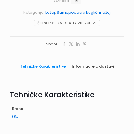
Oznaka:
FKL
Kategorije:
Ležaj
,
Samopodesivi kuglični ležaj
ŠIFRA PROIZVODA:
LY 211-200 2F
Share
Tehničke Karakteristike
Informacije o dostavi
Tehničke Karakteristike
Brend
FKL
Informacije o dostavi