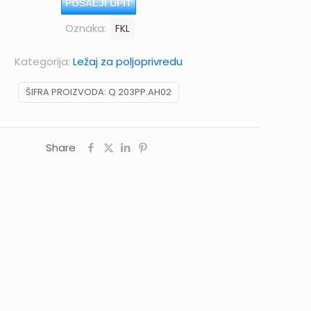
POŠALJI UPIT
Oznaka:
FKL
Kategorija:
Ležaj za poljoprivredu
ŠIFRA PROIZVODA:
Q 203PP.AH02
Share