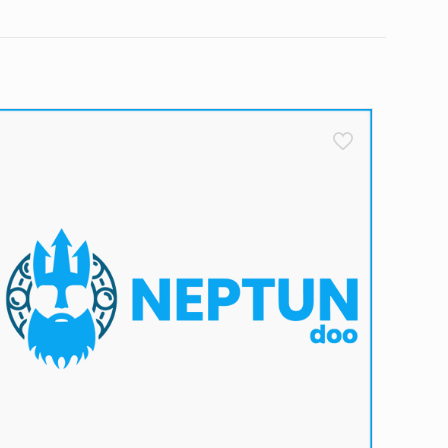
što izvršite narudžbu i dobijete potvrdu na Vaš e-
 od 24 do 48 sati
– naravno, govorimo o radnim
, pak, naručujete tokom vikenda, vaša narudžbina se
kendom.
 između 8 i 16 časova
. Bitno je da u tom periodu
ećenja tokom transporta. Međutim, preporučujemo da
rijem i odmah nas obavestite. U suprotnom, ako je
a o novom terminu dostave. Ukoliko ni drugi pokušaj
e. Naš cilj je da proces dostave bude što efikasniji