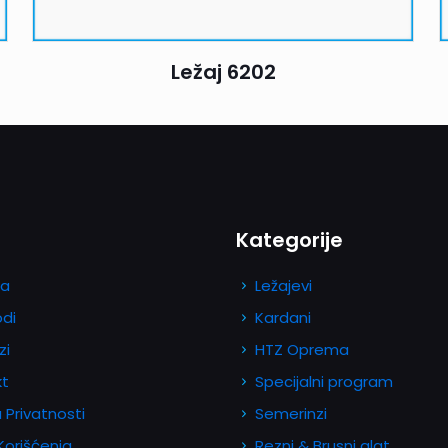
Ležaj 6202
Kategorije
a
Ležajevi
odi
Kardani
zi
HTZ Oprema
kt
Specijalni program
a Privatnosti
Semerinzi
 Korišćenja
Rezni & Brusni alat