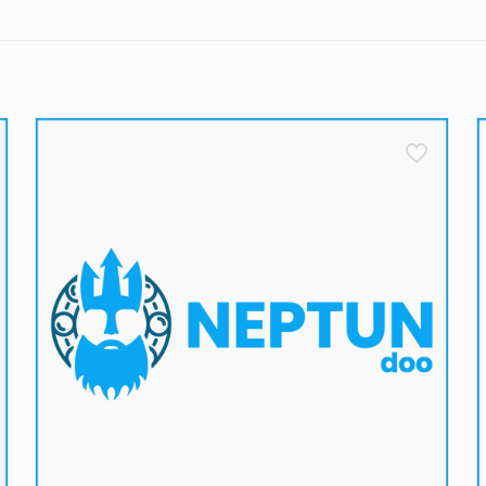
liko važnih detalja koje treba imati na umu. Pre svega, nakon 
do 15 časova, od ponedeljka do petka,
biće isporučene u roku
e očekivati svoj paket
u proseku
za dva radna dana
. Ako
dnog radnog dana. Ne zaboravite, dostave se ne obavljaju vi
ledeće:
kurirske službe vrše dostavu na navedenu adresu
ujemo da su artikli pažljivo zapakovani i zaštićeni od ošt
tite bilo kakva oštećenja na kutiji, savetujemo da odbijete p
oizvodima.
tave ne uspe, kurir će Vas pokušati kontaktirati radi dogovor
iće naš zadatak da Vas kontaktiramo i dogovorimo dalje korak