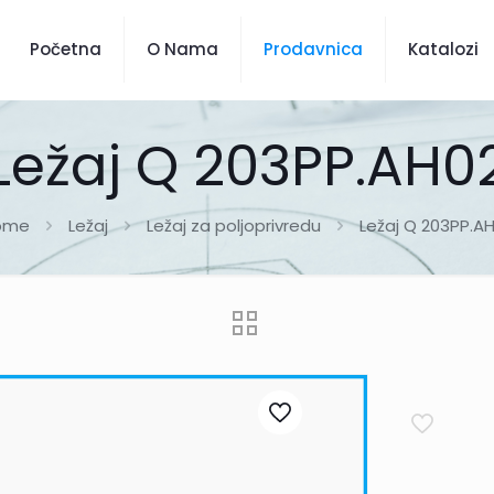
Početna
O Nama
Prodavnica
Katalozi
Ležaj Q 203PP.AH0
ome
Ležaj
Ležaj za poljoprivredu
Ležaj Q 203PP.A