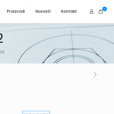
0
Proizvodi
Novosti
Kontakt
2
H02