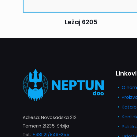
Ležaj 6205
Linkovi
O nam
Proizv
Katalo
Konta
Adresa: Novosadska 212
Temerin 21235, Srbija
Politik
Tel.:
+381 21/846-255
Uslovi