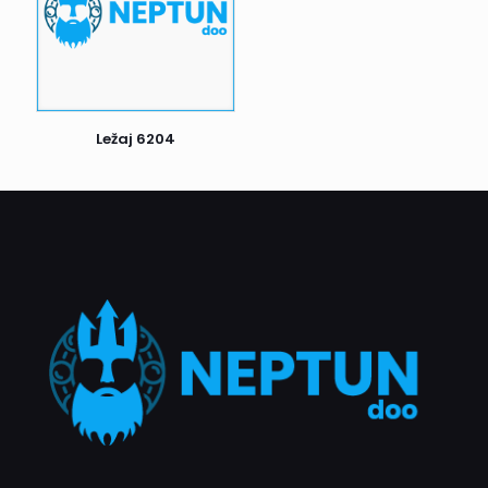
prijem i odmah nas obavestite. U suprotnom, ako je sve u
redu, potpišite prijem i uživajte u kupljenim proizvodima.
Postoji još jedan važan detalj: ako prvi pokušaj dostave ne
uspe, kurir će Vas pokušati kontaktirati radi dogovora o
novom terminu dostave. Ukoliko ni drugi pokušaj nije
Ležaj 6204
uspešan, pošiljka se vraća nama. Nakon toga, biće naš
zadatak da Vas kontaktiramo i dogovorimo dalje korake.
Naš cilj je da proces dostave bude što efikasniji i ugodniji
za sve naše klijente.