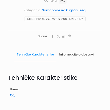
Oznaka:
FKL
Kategorija:
Samopodesivi kuglični ležaj
ŠIFRA PROIZVODA:
UY 206-104 2S.SY
Share
Tehničke Karakteristike
Informacije o dostavi
Tehničke Karakteristike
Brend
FKL
Informacije o dostavi