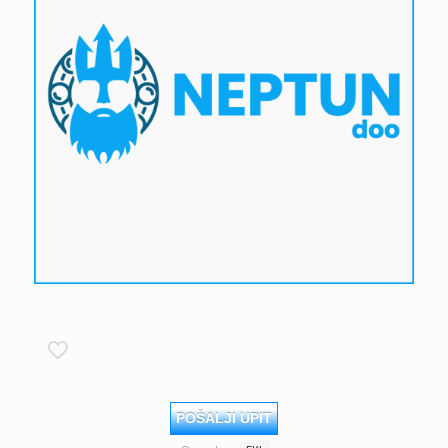
POŠALJI UPIT