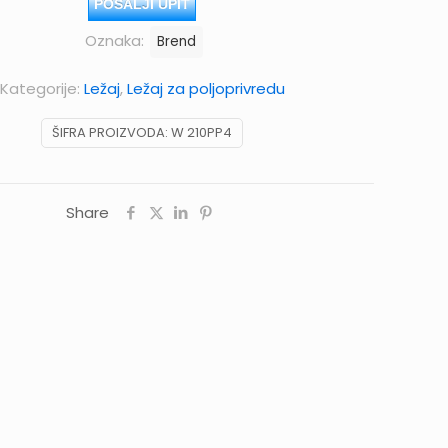
POŠALJI UPIT
Oznaka:
Brend
Kategorije:
Ležaj
,
Ležaj za poljoprivredu
ŠIFRA PROIZVODA:
W 210PP4
Share