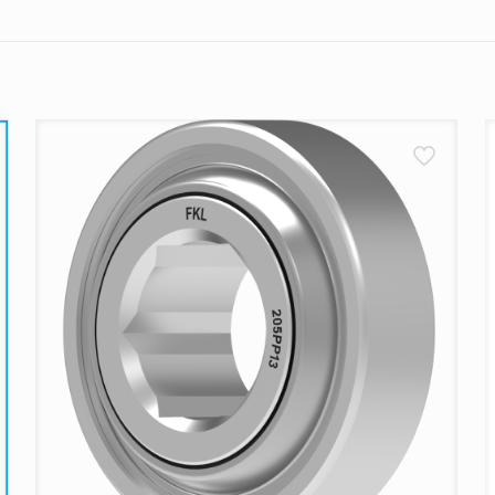
liko važnih detalja koje treba imati na umu. Pre svega, nakon 
do 15 časova, od ponedeljka do petka,
biće isporučene u roku
e očekivati svoj paket
u proseku
za dva radna dana
. Ako
dnog radnog dana. Ne zaboravite, dostave se ne obavljaju vi
ledeće:
kurirske službe vrše dostavu na navedenu adresu
ujemo da su artikli pažljivo zapakovani i zaštićeni od ošt
tite bilo kakva oštećenja na kutiji, savetujemo da odbijete p
oizvodima.
tave ne uspe, kurir će Vas pokušati kontaktirati radi dogovor
iće naš zadatak da Vas kontaktiramo i dogovorimo dalje korak