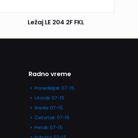
Ležaj LE 204 2F FKL
Radno vreme
Ponedeljak: 07-15
Utorak: 07-15
Sreda: 07-15
Četvrtak: 07-15
Petak: 07-15
Subota: 07-13