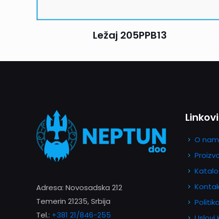
Ležaj 205PPB13
Linkovi
O nam
Proizv
Katalo
Konta
Adresa: Novosadska 212
Temerin 21235, Srbija
Politik
Tel.:
+381 21/846-255
Uslovi