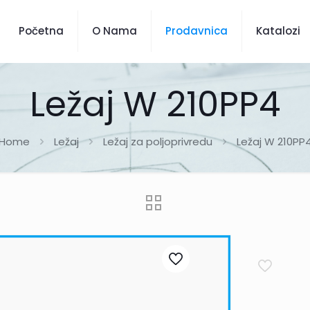
Početna
O Nama
Prodavnica
Katalozi
Ležaj W 210PP4
Home
Ležaj
Ležaj za poljoprivredu
Ležaj W 210PP