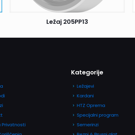
Ležaj 205PP13
Kategorije
a
Ležajevi
odi
Kardani
zi
HTZ Oprema
kt
Specijalni program
a Privatnosti
Semerinzi
 Korišćenja
Rezni & Brusni alat