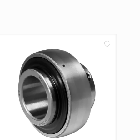
što izvršite narudžbu i dobijete potvrdu na Vaš e-
 od 24 do 48 sati
– naravno, govorimo o radnim
, pak, naručujete tokom vikenda, vaša narudžbina se
kendom.
 između 8 i 16 časova
. Bitno je da u tom periodu
ećenja tokom transporta. Međutim, preporučujemo da
rijem i odmah nas obavestite. U suprotnom, ako je
a o novom terminu dostave. Ukoliko ni drugi pokušaj
e. Naš cilj je da proces dostave bude što efikasniji